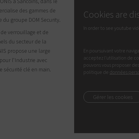
-RONIS à Sancoins, dans le
ercialise des gammes de
Cookies are di
tie du groupe DOM Security.
In order to see youtube vi
de verrouillage et de
els du secteur de la
NIS propose une large
En poursuivant votre navig
acceptez l'utilisation de c
pour l'Industrie avec
pouvons vous proposer des
e sécurité clé en main.
politique de
données pers
Gérer les cookies