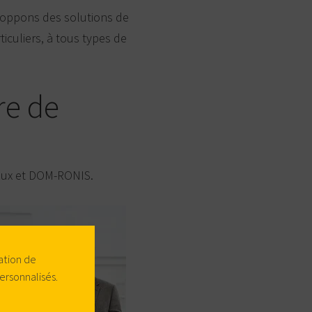
eloppons des solutions de
ticuliers, à tous types de
re de
alux et DOM-RONIS.
ation de
ersonnalisés.