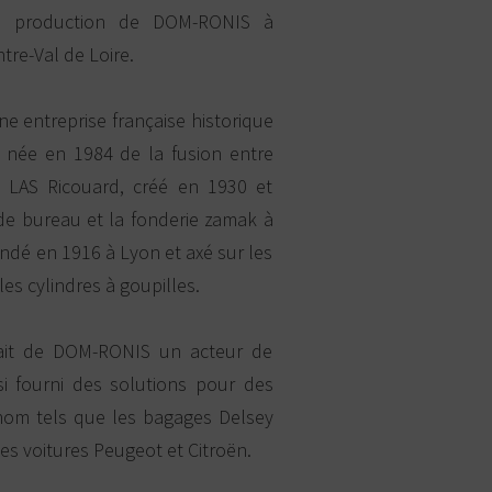
de production de DOM-RONIS à
tre-Val de Loire.
e entreprise française historique
, née en 1984 de la fusion entre
 LAS Ricouard, créé en 1930 et
 de bureau et la fonderie zamak à
ondé en 1916 à Lyon et axé sur les
es cylindres à goupilles.
 fait de DOM-RONIS un acteur de
i fourni des solutions pour des
nom tels que les bagages Delsey
les voitures Peugeot et Citroën.