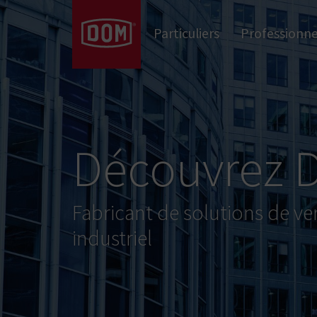
Vous souhaitez voir toutes nos gammes 
Cadenas
Particuliers
Professionne
Verrouillage électrique
Verrous DAS
Barres anti-panique
Serrures mécaniques
Cylindres mécaniques
Equipement de la porte
Découvrez
Fabricant de solutions de ve
industriel