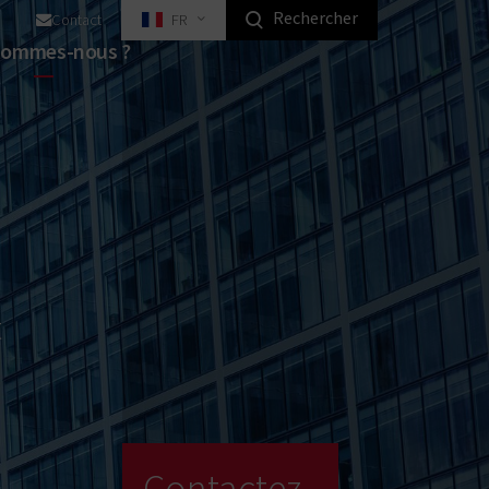
Rechercher
Contact
FR
 nos solutions pour particuliers
sommes-nous ?
neurs de charriots
èmes anti-basculement
èmes d'interverrouillage
rures électroniques
errures mécaniques
Solutions pour l'industrie
t
Contactez-