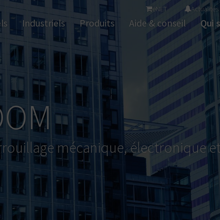
eNET
Actualités
de produits ?
Mettre en surbrillance
Applications et logiciel
ls
Industriels
Produits
Aide & conseil
Qui 
Consig
Lecteurs muraux et terminaux
Syst
Garnitures et verrous à code
Syst
Béquilles électroniques
Ser
Cylindres électroniques
S
d'accès
Solutions de contrôle
 DOM
rrouillage mécanique, électronique e