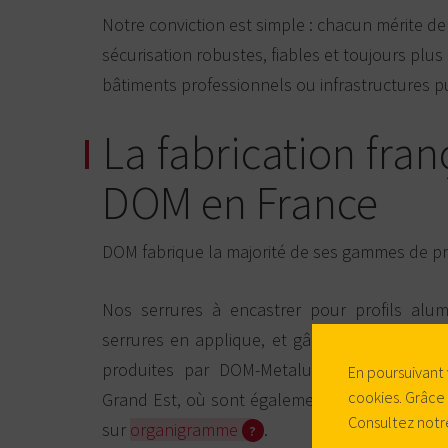
Notre conviction est simple : chacun mérite de
sécurisation robustes, fiables et toujours plus 
bâtiments professionnels ou infrastructures p
La fabrication fran
DOM en France
DOM fabrique la majorité de ses gammes de pr
Nos serrures à encastrer pour profils alumi
serrures en applique, et gâches électriques
produites par DOM-Metalux à Saint-Dizier, 
En poursuivant 
cookies. Grâce
Grand Est, où sont également montés les cyli
Consultez notr
sur
organigramme
.