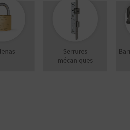
denas
Serrures
Bar
mécaniques