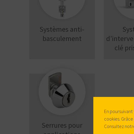
Systèmes anti-
Sys
basculement
d’interve
clé pr
En poursuivant 
cookies. Grâce
Serrures pour
Consultez notr