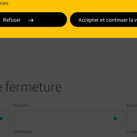
kies
Refuser
Accepter et continuer la v
e fermeture
Prénom
Emai
Téléphone
Code