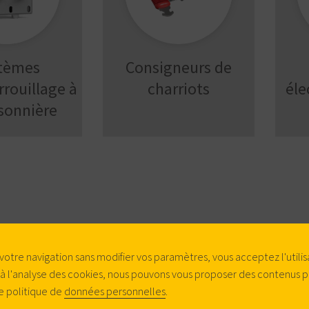
tèmes
Consigneurs de
rrouillage à
charriots
éle
isonnière
votre navigation sans modifier vos paramètres, vous acceptez l'utilis
 à l'analyse des cookies, nous pouvons vous proposer des contenus p
e politique de
données personnelles
.