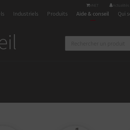
eNET
Actualités
de produits ?
Mettre en surbrillance
Applications et logiciel
ls
Industriels
Produits
Aide & conseil
Qui 
Consig
Lecteurs muraux et terminaux
Syst
Garnitures et verrous à code
Syst
Béquilles électroniques
Ser
Cylindres électroniques
S
d'accès
Solutions de contrôle
eil