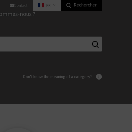
Rechercher
Contact
FR
 nos solutions pour particuliers
sommes-nous ?
neurs de charriots
èmes anti-basculement
èmes d'interverrouillage
rures électroniques
errures mécaniques
Solutions pour l'industrie
Don't know the meaning of a category?