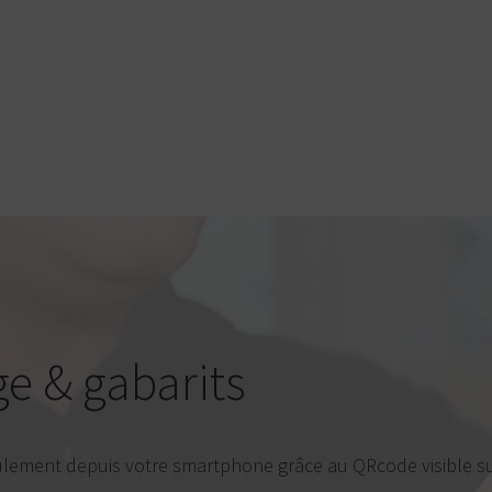
e & gabarits
eulement depuis votre smartphone grâce au QRcode visible su