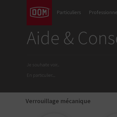
Vous souhaitez voir toutes nos gammes 
Cadenas
Particuliers
Professionne
Verrouillage électrique
Verrous DAS
Barres anti-panique
Serrures mécaniques
Cylindres mécaniques
Equipement de la porte
Aide & Cons
Je souhaite voir
..
En particulier
...
Verrouillage mécanique