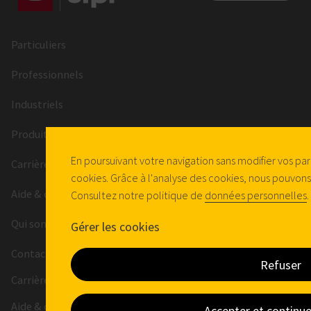
Particuliers
Professionnels
Industriels
Produits
En poursuivant votre navigation sans modifier vos par
Carrières
cookies. Grâce à l'analyse des cookies, nous pouvon
Aide & conseil
Consultez notre politique de
données personnelles
.
Qui sommes-nous ?
Gérer les cookies
Contactez-nous
Refuser
Carrières
Mentions légales
Conditions générales de vente
Aide & conseil
Accepter et continuer