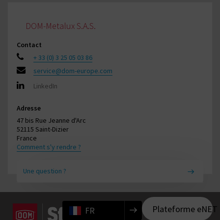
DOM-Metalux S.A.S.
Contact
+ 33 (0) 3 25 05 03 86
service@dom-europe.com
LinkedIn
Adresse
47 bis Rue Jeanne d'Arc
52115 Saint-Dizier
France
Comment s'y rendre ?
Une question ?
Plateforme eNET
FR