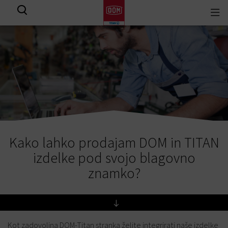
Togg
Prikaži vse rezultate
navi
Kako lahko prodajam DOM in TITAN
izdelke pod svojo blagovno
znamko?
Kot zadovoljna DOM-Titan stranka želite integrirati naše izdelke