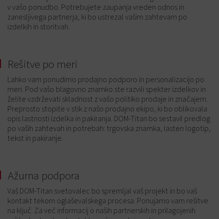
v vašo ponudbo. Potrebujete zaupanja vreden odnos in
zanesljivega partnerja, ki bo ustrezal vašim zahtevam po
izdelkih in storitvah.
Rešitve po meri
Lahko vam ponudimo prodajno podporo in personalizacijo po
meri. Pod vašo blagovno znamko ste razvili spekter izdelkov in
želite vzdrževati skladnost z vašo politiko prodaje in značajem.
Preprosto stopite v stik z našo prodajno ekipo, ki bo oblikovala
opis lastnosti izdelka in pakiranja. DOM-Titan bo sestavil predlog
po vaših zahtevah in potrebah: trgovska znamka, lasten logotip,
tekst in pakiranje.
Ažurna podpora
Vaš DOM-Titan svetovalec bo spremljal vaš projekt in bo vaš
kontakt tekom oglaševalskega procesa. Ponujamo vam rešitve
na ključ. Za več informacij o naših partnerskih in prilagojenih