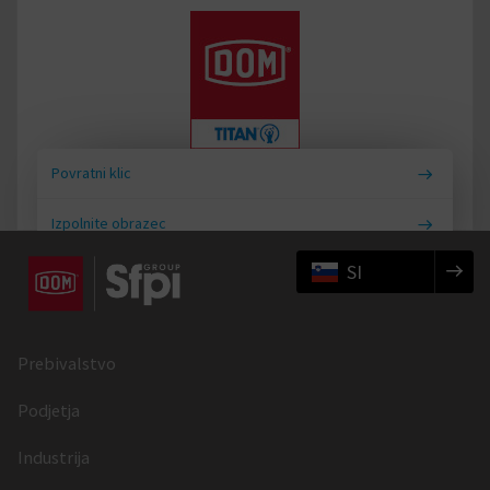
Povratni klic
Izpolnite obrazec
SI
Prebivalstvo
Podjetja
Industrija