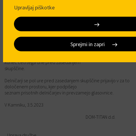
vrednostnih papirjev konec dneva 14.6.2023, in
Upravljaj piškotke
ki svojo udeležbo na skupščini najkasneje do konca četrtega
dneva pred njenim zasedanjem pisno
prijavijo upravi družbe, to je do vključno 17.6.2023. Delničarji
oziroma njihovi pooblaščenci ali
zastopniki se izkažejo z osebnim dokumentom, overjenim
pisnim pooblastilom, zakoniti zastopniki še
Sprejmi in zapri
z izpisom iz sodnega registra, ki ni starejši od sedem dni.
Pooblastila za zastopanje na skupščini morajo
biti v pisni obliki dana v hrambo na sedež družbe najkasneje
konec četrtega dne pred zasedanjem
skupščine.
Delničarji se pol ure pred zasedanjem skupščine prijavijo v za to
določenem prostoru, kjer podpišejo
seznam prisotnih delničarjev in prevzamejo glasovnice.
V Kamniku, 3.5.2023
DOM-TITAN d.d.
Uprava družbe