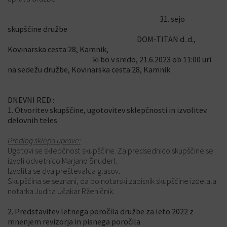
31. sejo
skupščine družbe
DOM-TITAN d. d.,
Kovinarska cesta 28, Kamnik,
ki bo v sredo, 21.6.2023 ob 11:00 uri
na sedežu družbe, Kovinarska cesta 28, Kamnik
DNEVNI RED :
1. Otvoritev skupščine, ugotovitev sklepčnosti in izvolitev
delovnih teles
Predlog sklepa uprave:
Ugotovi se sklepčnost skupščine. Za predsednico skupščine se
izvoli odvetnico Marjano Šnuderl.
Izvolita se dva preštevalca glasov.
Skupščina se seznani, da bo notarski zapisnik skupščine izdelala
notarka Judita Učakar Rženičnik.
2. Predstavitev letnega poročila družbe za leto 2022 z
mnenjem revizorja in pisnega poročila