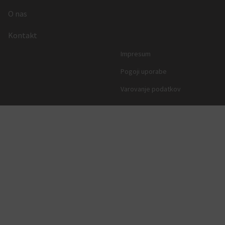
O nas
Kontakt
Impresum
Pogoji uporabe
Varovanje podatkov