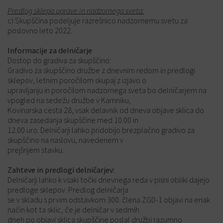
Predlog sklepa uprave in nadzornega sveta:
c) Skupščina podeljuje razrešnico nadzornemu svetu za
poslovno leto 2022.
Informacije za delničarje
Dostop do gradiva za skupščino:
Gradivo za skupščino družbe z dnevnim redom in predlogi
sklepov, letnim poročilom skupaj z izjavo o
upravljanju in poročilom nadzornega sveta bo delničarjem na
vpogled na sedežu družbe v Kamniku,
Kovinarska cesta 28, vsak delavnik od dneva objave sklica do
dneva zasedanja skupščine med 10.00 in
12.00 uro. Delničarji lahko pridobijo brezplačno gradivo za
skupščino na naslovu, navedenem v
prejšnjem stavku.
Zahteve in predlogi delničarjev:
Delničarji lahko k vsaki točki dnevnega reda v pisni obliki dajejo
predloge sklepov. Predlog delničarja
se v skladu s prvim odstavkom 300. člena ZGD-1 objavi na enak
način kot ta sklic, če je delničar v sedmih
dneh po objavi sklica skupščine poslal družbi razumno