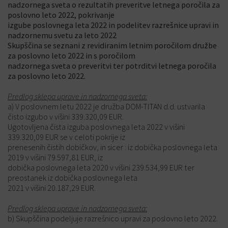
nadzornega sveta o rezultatih preveritve letnega poročila za
poslovno leto 2022, pokrivanje
izgube poslovnega leta 2022 in podelitev razrešnice upravi in
nadzornemu svetu za leto 2022
Skupščina se seznani z revidiranim letnim poročilom družbe
za poslovno leto 2022 in s poročilom
nadzornega sveta o preveritvi ter potrditvi letnega poročila
za poslovno leto 2022.
Predlog sklepa uprave in nadzornega sveta:
a) V poslovnem letu 2022 je družba DOM-TITAN d.d. ustvarila
čisto izgubo v višini 339.320,09 EUR.
Ugotovljena čista izguba poslovnega leta 2022 v višini
339.320,09 EUR se v celoti pokrije iz
prenesenih čistih dobičkov, in sicer : iz dobička poslovnega leta
2019 v višini 79.597,81 EUR, iz
dobička poslovnega leta 2020 v višini 239.534,99 EUR ter
preostanek iz dobička poslovnega leta
2021 v višini 20.187,29 EUR.
Predlog sklepa uprave in nadzornega sveta:
b) Skupščina podeljuje razrešnico upravi za poslovno leto 2022.