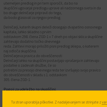
utemeljen predlog in pri tem sporočil, da bo na
skupščini ugovarjal predlogu uprave ali nadzornega sveta in da
bo druge delničarje pripravil do tega,
da bodo glasovali za njegov predlog.
Delničarji, katerih skupni deleži dosegajo dvajsetino osnovnega
kapitala, lahko skladno s prvim
odstavkom 298. člena ZGD-1 v 7 dneh po objavi sklica skupščine
zahtevajo dodatno točko dnevnega
reda. Zahtevi morajo priložiti pisni predlog sklepa, o katerem
naj odloča skupščina.
Delničarjeva pravica do obveščenosti
Delničarji lahko na skupščini postavljajo vprašanja in zahtevajo
podatke o zadevah družbe, če so
potrebni za presojo dnevnega reda ter izvršujejo svojo pravico
do obveščenosti v skladu s 1. odstavkom
305. člena ZGD-1.
Pogoji za udeležbo na skupščini:
Skupščine se lahko udeležijo in na njej uresničujejo glasovalno
pravico tisti delničarji, ki so kot imetniki
Ta stran uporablja piškotke. Z nadaljevanjem se strinjate z
va
delnic vpisani v centralnem registru nematerializiranih