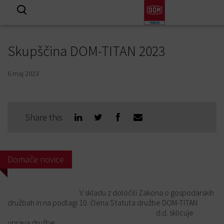
Prikaži
Skupščina DOM-TITAN 2023
6 maj 2023
Share this
Domače novice
V skladu z določili Zakona o gospodarskih
družbah in na podlagi 10. člena Statuta družbe DOM-TITAN
d.d. sklicuje
uprava družbe