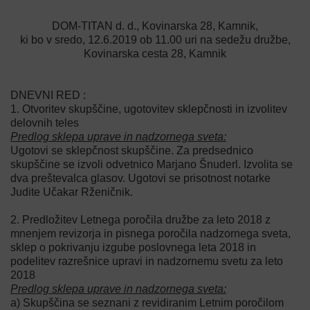
DOM-TITAN d. d., Kovinarska 28, Kamnik,
ki bo v sredo, 12.6.2019 ob 11.00 uri na sedežu družbe,
Kovinarska cesta 28, Kamnik
DNEVNI RED :
1. Otvoritev skupščine, ugotovitev sklepčnosti in izvolitev
delovnih teles
Predlog sklepa uprave in nadzornega sveta:
Ugotovi se sklepčnost skupščine. Za predsednico
skupščine se izvoli odvetnico Marjano Šnuderl. Izvolita se
dva preštevalca glasov. Ugotovi se prisotnost notarke
Judite Učakar Rženičnik.
2. Predložitev Letnega poročila družbe za leto 2018 z
mnenjem revizorja in pisnega poročila nadzornega sveta,
sklep o pokrivanju izgube poslovnega leta 2018 in
podelitev razrešnice upravi in nadzornemu svetu za leto
2018
Predlog sklepa uprave in nadzornega sveta:
a) Skupščina se seznani z revidiranim Letnim poročilom