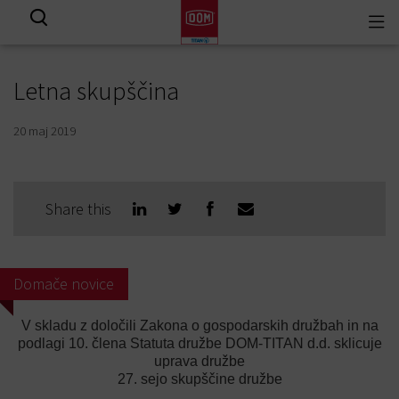
Togg
Prikaži vse rezultate
navi
Letna skupščina
20 maj 2019
Share this
Domače novice
V skladu z določili Zakona o gospodarskih družbah in na
podlagi 10. člena Statuta družbe DOM-TITAN d.d. sklicuje
uprava družbe
27. sejo skupščine družbe