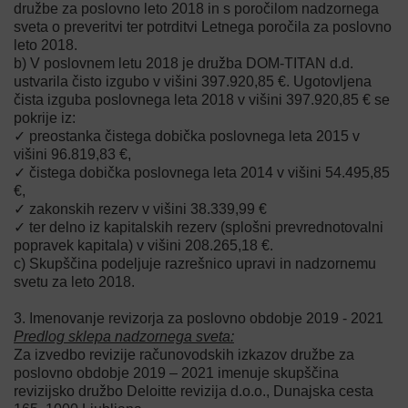
družbe za poslovno leto 2018 in s poročilom nadzornega
sveta o preveritvi ter potrditvi Letnega poročila za poslovno
leto 2018.
b) V poslovnem letu 2018 je družba DOM-TITAN d.d.
ustvarila čisto izgubo v višini 397.920,85 €. Ugotovljena
čista izguba poslovnega leta 2018 v višini 397.920,85 € se
pokrije iz:
✓ preostanka čistega dobička poslovnega leta 2015 v
višini 96.819,83 €,
✓ čistega dobička poslovnega leta 2014 v višini 54.495,85
€,
✓ zakonskih rezerv v višini 38.339,99 €
✓ ter delno iz kapitalskih rezerv (splošni prevrednotovalni
popravek kapitala) v višini 208.265,18 €.
c) Skupščina podeljuje razrešnico upravi in nadzornemu
svetu za leto 2018.
3. Imenovanje revizorja za poslovno obdobje 2019 - 2021
Predlog sklepa nadzornega sveta:
Za izvedbo revizije računovodskih izkazov družbe za
poslovno obdobje 2019 – 2021 imenuje skupščina
revizijsko družbo Deloitte revizija d.o.o., Dunajska cesta