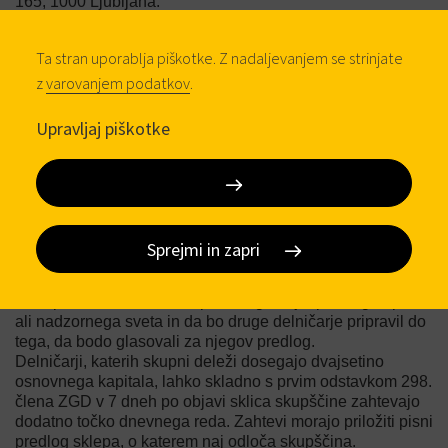
165, 1000 Ljubljana.
Gradivo za skupščino:
Ta stran uporablja piškotke. Z nadaljevanjem se strinjate
Gradivo za sejo skupščine družbe z dnevnim redom in
predlogi sklepov ter predlogom spremembe in dopolnitve
z
varovanjem podatkov
.
statuta družbe bo delničarjem na vpogled na sedežu
družbe v Kamniku, Kovinarska 28, vsak delavnik od dneva
Upravljaj piškotke
objave do dneva zasedanja skupščine med 11.00 in 13.00
uro.
Pravice in predlog delničarjev ter druga obvestila:
Delničarji lahko k vsaki točki dnevnega reda v pisni obliki
dajejo predloge sklepov. Predlog delničarja se v skladu s
prvim odstavkom 300. člena ZGD objavi na enak način kot
Sprejmi in zapri
ta sklic, če je delničar v sedmih dneh po objavi sklica
skupščine poslal družbi razumno utemeljen predlog in pri
tem sporočil, da bo na skupščini ugovarjal predlogu uprave
ali nadzornega sveta in da bo druge delničarje pripravil do
tega, da bodo glasovali za njegov predlog.
Delničarji, katerih skupni deleži dosegajo dvajsetino
osnovnega kapitala, lahko skladno s prvim odstavkom 298.
člena ZGD v 7 dneh po objavi sklica skupščine zahtevajo
dodatno točko dnevnega reda. Zahtevi morajo priložiti pisni
predlog sklepa, o katerem naj odloča skupščina.