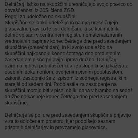
Delničarji lahko na skupščini uresničujejo svojo pravico do
obveščenosti iz 305. člena ZGD.
Pogoji za udeležbo na skupščini:
Skupščine se lahko udeležijo in na njej uresničujejo
glasovalno pravico le tisti delničarji, ki so kot imetniki
delnic vpisani v centralnem registru nematerializiranih
vrednostnih papirjev konec četrtega dne pred zasedanjem
skupščine (presečni dan), in ki svojo udeležbo na
skupščini najkasneje konec četrtega dne pred njenim
zasedanjem pisno prijavijo upravi družbe. Delničarji
oziroma njihovi pooblaščenci ali zastopniki se izkažejo z
osebnim dokumentom, overjenim pisnim pooblastilom,
zakoniti zastopniki še z izpisom iz sodnega registra, ki ni
starejši od sedem dni. Pooblastila za zastopanje na
skupščini morajo biti v pisni obliki dana v hrambo na sedež
družbe najkasneje konec četrtega dne pred zasedanjem
skupščine.
Delničarje se pol ure pred zasedanjem skupščine prijavijo
v za to določenem prostoru, kjer podpišejo seznam
prisotnih delničarjev in prevzamejo glasovnice.