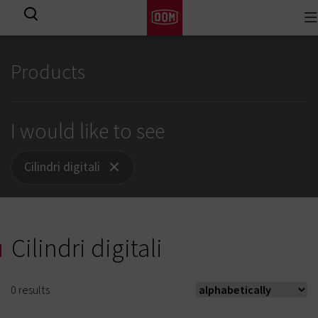
To
View all results
na
Products
I would like to see
Cilindri digitali
Cilindri digitali
0
results