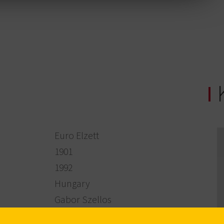
Euro Elzett
​1901
​1992
​Hungary
​Gabor Szellos