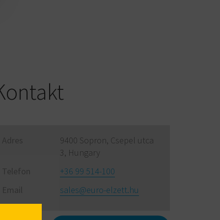
Kontakt
Adres
9400 Sopron, Csepel utca
3, Hungary
Telefon
+36 99 514-100
Email
sales@euro-elzett.hu