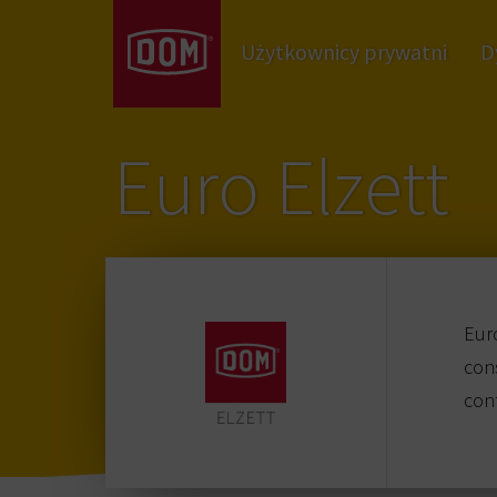
Użytkownicy prywatni
D
Euro Elzett
Euro
con
cont