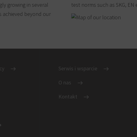
gly growing in several
test norms such as SKG, EN e
is achieved beyond our
cy
Serwis i wsparcie
O nas
Kontakt