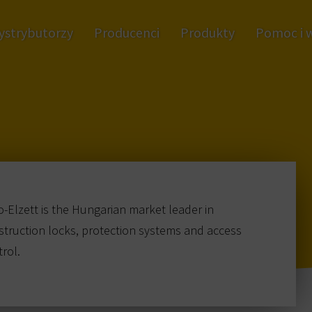
ystrybutorzy
Producenci
Produkty
Pomoc i 
-Elzett is the Hungarian market leader in
struction locks, protection systems and access
rol.