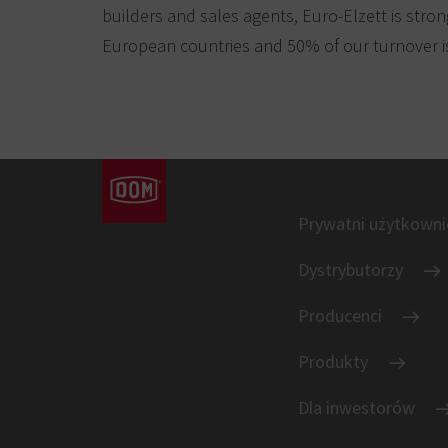
builders and sales agents, Euro-Elzett is stron
European countries and 50% of our turnover 
Prywatni użytkowni
Dystrybutorzy
Producenci
Produkty
Dla inwestorów