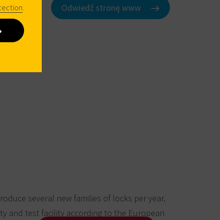
Odwiedź stronę www
tection
.