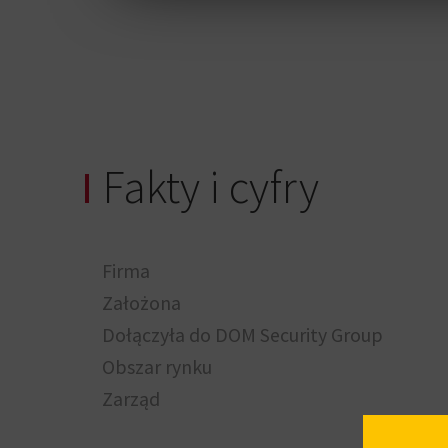
Fakty i cyfry
Firma
Założona
Dołączyła do DOM Security Group
Obszar rynku
Zarząd