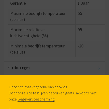
Garantie
1 Jaar
Maximale bedrijfstemperatuur
55
(celsius)
Maximale relatieve
95
luchtvochtigheid (%)
Minimale bedrijfstemperatuur
-20
(celsius)
Certificeringen
Configuratie
Binnendringenbescherming classificatie
IP54
Onze site maakt gebruik van cookies.
Door onze site te blijven gebruiken gaat u akkoord met
Oppervlakte
Zwart, Wit, Grey
onze
Gegevensbescherming
.
afwerking
Optionele accessories