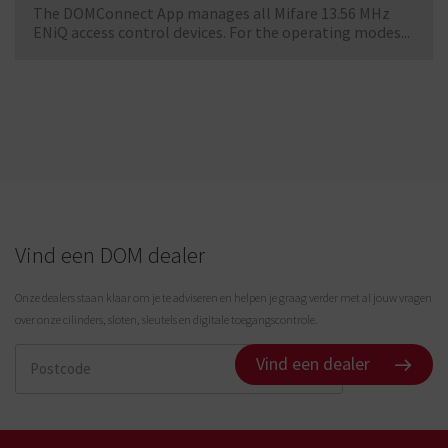
The DOMConnect App manages all Mifare 13.56 MHz
ENiQ access control devices. For the operating modes...
Vind een DOM dealer
Onze dealers staan klaar om je te adviseren en helpen je graag verder met al jouw vragen
over onze cilinders, sloten, sleutels en digitale toegangscontrole.
Vind een dealer