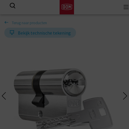
To
View all results
na
Terug naar producten
Bekijk technische tekening