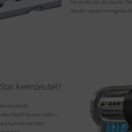
het einde van de sleutel. D
sleutel vrijwel onmogelijk il
tar keersleutel?
 geavanceerde
dien heeft hij meer stiften
iveaus kunnen worden