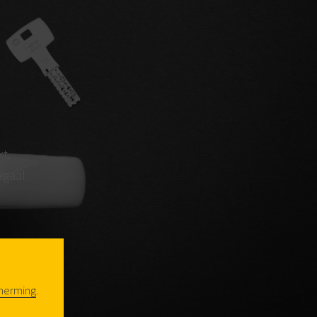
kt,
egaal
et
van de
et is
herming
.