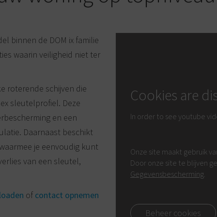
del binnen de DOM ix familie
es waarin veiligheid niet ter
ke roterende schijven die
Cookies are di
x sleutelprofiel. Deze
In order to see youtube vi
eerbescherming en een
latie. Daarnaast beschikt
, waarmee je eenvoudig kunt
Onze site maakt gebruik va
erlies van een sleutel,
Door onze site te blijven 
Gegevensbescherming
.
loaden
of
contact opnemen
Beheer cookies