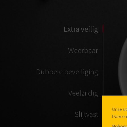
Extra veilig
Weerbaar
Dubbele beveiliging
Veelzijdig
Onze si
Slijtvast
Door on
Beheer