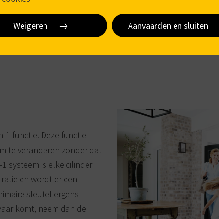
Weigeren
Aanvaarden en sluiten
n-1 functie. Deze functie
teem te veranderen zonder dat
-1 systeem is elke cilinder
ratie en wordt er een
rimaire sleutel ergens
gevaar komt, neem dan de