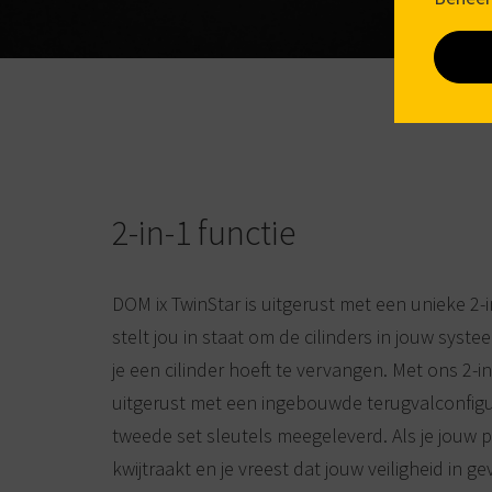
2-in-1 functie
DOM ix TwinStar is uitgerust met een unieke 2-i
stelt jou in staat om de cilinders in jouw sys
je een cilinder hoeft te vervangen. Met ons 2-in
uitgerust met een ingebouwde terugvalconfigu
tweede set sleutels meegeleverd. Als je jouw p
kwijtraakt en je vreest dat jouw veiligheid in 