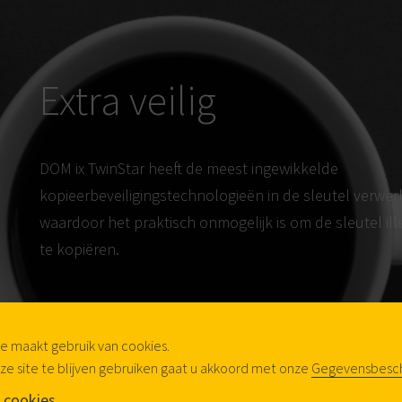
Extra veilig
DOM ix TwinStar heeft de meest ingewikkelde
kopieerbeveiligingstechnologieën in de sleutel verwer
waardoor het praktisch onmogelijk is om de sleutel ill
te kopiëren.
Wanneer je vermoedt dat jouw veiligheid in h
gedrang is gekomen, hoef je alleen maar een sleutel 
secundaire set in de cilinder te steken en de primaire s
te maakt gebruik van cookies.
direct onbruikbaar!
ze site te blijven gebruiken gaat u akkoord met onze
Gegevensbesc
 cookies