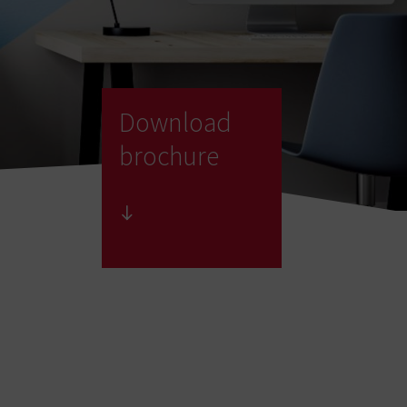
Download
brochure