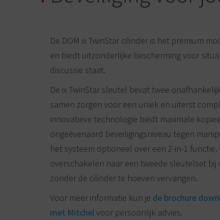
De DOM ix TwinStar cilinder is het premium mo
en biedt uitzonderlijke bescherming voor situati
discussie staat.
De ix TwinStar sleutel bevat twee onafhankelij
samen zorgen voor een uniek en uiterst comple
innovatieve technologie biedt maximale kopi
ongeëvenaard beveiligingsniveau tegen manipu
het systeem optioneel over een 2-in-1 functie
overschakelen naar een tweede sleutelset bij v
zonder de cilinder te hoeven vervangen.
Voor meer informatie kun je
de brochure down
met Mitchel
voor persoonlijk advies.