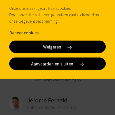
– 17:00 uur). Ook de buitendienst, electronics en marketing- &
communicatie afdeling blijven zowel per e-mail als telefonisch
Onze site maakt gebruik van cookies.
bereikbaar.
Door onze site te blijven gebruiken gaat u akkoord met
onze
Gegevensbescherming
.
Wij volgen de berichtgevingen van het
RIVM
op de voet en
houden je op de hoogte van eventuele wijzigingen in ons
Beheer cookies
huidige beleid.
Ook in deze hectische periode staan we voor jou klaar en zijn
Weigeren
we je graag van dienst!
Aanvaarden en sluiten
Meer informatie?
Neem gerust contact met mij op
Jerome Fernald
Salesmanager Electronics