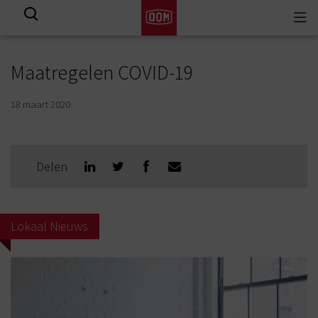
Togg
View all results
navi
Maatregelen COVID-19
18 maart 2020
Delen
Lokaal Nieuws