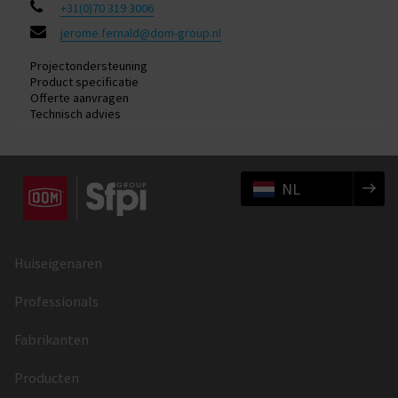
+31(0)70 319 3006
jerome.fernald@dom-group.nl
Projectondersteuning
Product specificatie
Offerte aanvragen
Technisch advies
NL
Huiseigenaren
Professionals
Fabrikanten
Producten