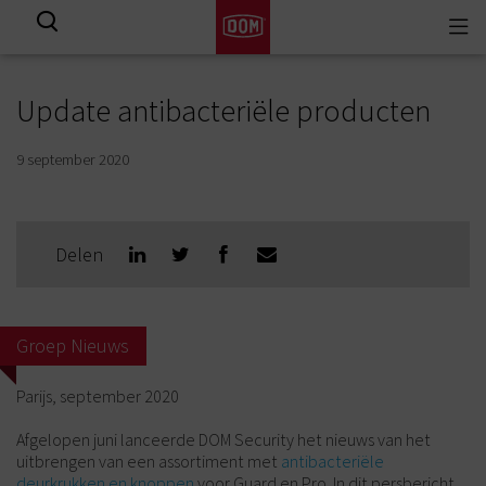
Togg
View all results
navi
Update antibacteriële producten
9 september 2020
Delen
Groep Nieuws
Parijs, september 2020
Afgelopen juni lanceerde DOM Security het nieuws van het
uitbrengen van een assortiment met
antibacteriële
deurkrukken en knoppen
voor Guard en Pro. In dit persbericht