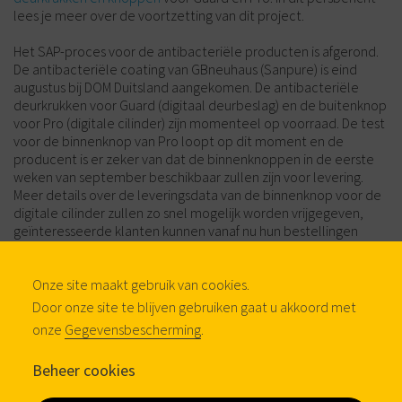
lees je meer over de voortzetting van dit project.
Het SAP-proces voor de antibacteriële producten is afgerond.
De antibacteriële coating van GBneuhaus (Sanpure) is eind
augustus bij DOM Duitsland aangekomen. De antibacteriële
deurkrukken voor Guard (digitaal deurbeslag) en de buitenknop
voor Pro (digitale cilinder) zijn momenteel op voorraad. De test
voor de binnenknop van Pro loopt op dit moment en de
producent is er zeker van dat de binnenknoppen in de eerste
weken van september beschikbaar zullen zijn voor levering.
Meer details over de leveringsdata van de binnenknop voor de
digitale cilinder zullen zo snel mogelijk worden vrijgegeven,
geïnteresseerde klanten kunnen vanaf nu hun bestellingen
plaatsen.
Onze site maakt gebruik van cookies.
Door onze site te blijven gebruiken gaat u akkoord met
onze
Gegevensbescherming
.
Beheer cookies