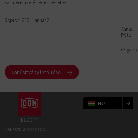
Partnereink elégedettségéhez.
Sopron, 2024. január 2.
Annus
Péter
Cégvez
Tanúsítvány letöltése
HU
Lakástulajdonosok