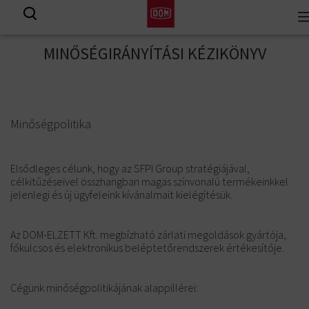
To
View all results
na
MINŐSÉGIRÁNYÍTÁSI KÉZIKÖNYV
Minőségpolitika
Elsődleges célunk, hogy az SFPI Group stratégiájával,
célkitűzéseivel összhangban magas színvonalú termékeinkkel
jelenlegi és új ügyfeleink kívánalmait kielégítésük.
Az DOM-ELZETT Kft. megbízható zárlati megoldások gyártója,
főkulcsos és elektronikus beléptetőrendszerek értékesítője.
Cégünk minőségpolitikájának alappillérei: