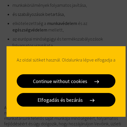
munkakörülmények folyamatos javítása,
és szabályozások betartása,
elkötelezettség a
munkavédelem
és az
egészségvédelem
mellett,
az európai minőségügyi és termékszabályozások
folyamatos vizsgálata,
minősített termékeink
(CE, NF A2P, SKG, …),
Az oldal sütiket használ. Oldalunkra lépve elfogadja a
energiahatékonyság
folyamatos növelése,
folyamataink
hatékonyságnak
folyamatos monitorozása
és fejlesztése,
Continue without cookies
nyitottság a
szervezeti kultúra
továbbfejlesztésére.
Elfogadás és bezárás
A minőségirányítás cégünk vezetésének és minden
munkatársának kiemelt feladata és felelőssége. Minden
munkatársunk felelős saját munkája minőségéért, folyamatos
fejlődéséért és úgy dolgozik, hogy hozzájáruljon Vevőink, üzleti