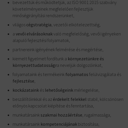
bevezettük és működtetjük, az ISO 9001:2015 szabvány
követelményeinek megfelelően fejlesztjük
minőségirányítási rendszerünket,
világos
cégstratégia
, vezetői elkötelezettség,
a
vevői elvárásoknak
való megfelelőség, vevői igényeken
alapuló fejlesztési folyamatok,
partnereink igényének felmérése és megértése,
kiemelt figyelmet fordítunk a
környezetünkre és
környezettudatosságr
a neveljük dolgozóinkat,
folyamataink és termékeink
folyamatos
felülvizsgálata és
fejlesztése
,
kockázataink
és
lehetőségeink
mérlegelése,
beszállítóinkkal és az
érdekelt felekkel
stabil, kölcsönösen
előnyös kapcsolat kiépítése és fenntartása,
munkatársaink
szakmai hozzáértése
, rugalmassága,
munkatársaink
kompetenciájának
biztosítása,