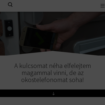
To
View all results
na
A kulcsomat néha elfelejtem
magammal vinni, de az
okostelefonomat soha!