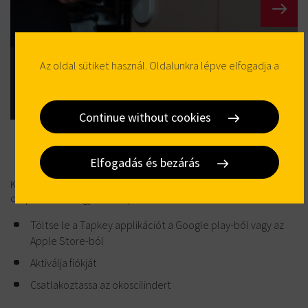
Az oldal sütiket használ. Oldalunkra lépve elfogadja a
DOM Tapkey elektronikus hengerzárbetétjét Ön is
rendkívül egyszerűen beépítheti és telepítheti. Ha igényli,
a DOM-Elzett szakemberei segítségére lesznek ebben.
Continue without cookies
Elfogadás és bezárás
Kulcs nélküli bejutás otthonába, okostelefonja segítségével,
csupán három egyszerű lépésben:
Töltse le a Tapkey applikációt a Google play-ből vagy az
Apple Store-ból
Aktiválja fiókját
Csatlakoztassa az okoscilindert