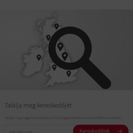
Találja meg kereskedőjét
Találja meg, hogy hol vásárolhat Önhöz legközelebb Euro-Elzett/DOM termékeket.
Kereskedőink