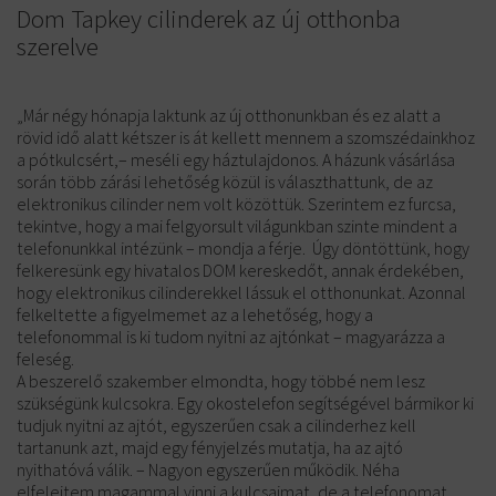
Dom Tapkey cilinderek az új otthonba
szerelve
„Már négy hónapja laktunk az új otthonunkban és ez alatt a
rövid idő alatt kétszer is át kellett mennem a szomszédainkhoz
a pótkulcsért,– meséli egy háztulajdonos. A házunk vásárlása
során több zárási lehetőség közül is választhattunk, de az
elektronikus cilinder nem volt közöttük. Szerintem ez furcsa,
tekintve, hogy a mai felgyorsult világunkban szinte mindent a
telefonunkkal intézünk – mondja a férje.
Úgy döntöttünk, hogy
felkeresünk egy hivatalos DOM kereskedőt, annak érdekében,
hogy elektronikus cilinderekkel lássuk el otthonunkat. Azonnal
felkeltette a figyelmemet az a lehetőség, hogy a
telefonommal is ki tudom nyitni az ajtónkat – magyarázza a
feleség.
A beszerelő szakember elmondta, hogy többé nem lesz
szükségünk kulcsokra. Egy okostelefon segítségével bármikor ki
tudjuk nyitni az ajtót, egyszerűen csak a cilinderhez kell
tartanunk azt, majd egy fényjelzés mutatja, ha az ajtó
nyithatóvá válik. – Nagyon egyszerűen működik. Néha
elfelejtem magammal vinni a kulcsaimat, de a telefonomat