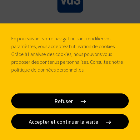
Certification complète
La certification
VdS
est une norme allemande reconnue
En poursuivant votre navigation sans modifier vos
internationalement pour tester la résistance au feu, la sécurité et la
prévention contre les catastrophes naturelles. Les produits portant la
paramètres, vous acceptez l'utilisation de cookies.
marque VdS ont fait l'objet d'un processus d'évaluation complet,
Grâce à l'analyse des cookies, nous pouvons vous
garantissant leur conformité aux normes de sécurité et de qualité les plus
proposer des contenus personnalisés. Consultez notre
strictes.
politique de
données personnelles
.
Refuser
Accepter et continuer la visite
Certification pour le marché britannique
Le
Kitemark, administré par BSI
, est un symbole de confiance et de