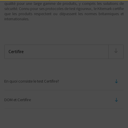
qualité pour une large gamme de produits, y compris les solutions de
sécurité. Connu pour ses protocoles de test rigoureux, le Kitemark certifie
que les produits respectent ou dépassent les normes britanniques et
internationales.
En quoi consiste le test Certifire?
La plupart des tests se contentent de demander si un
produit est résistant au feu ou non. Cependant, Certifire
DOM et Certifire
va plus loin en mettant à l'épreuvre les produits dans
En tant qu'acteur majeur du secteur du verrouillage,
un scénario réel et avec de vraies portes. Le niveau de
DOM Security propose plusieurs produits certifiés par
résistance au feu de Warrington varie de 60 à 240
Certifire, dont la plupart sont des serrures, des
minutes.