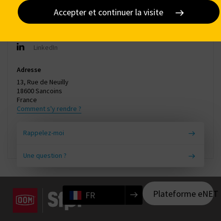
Contact
Accepter et continuer la visite
+ 33 (0) 2 48 74 96 50
contact@dom-ronis.fr
LinkedIn
Adresse
13, Rue de Neuilly
18600 Sancoins
France
Comment s'y rendre ?
Rappelez-moi
Une question ?
Plateforme eNET
FR