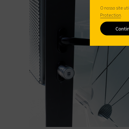
O nosso site ut
Protection
.
Conti