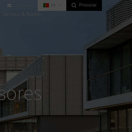
Procurar
Contate-nos
PT
staque Homeowners Produtos
Serviço & Apoio
alados
mas de bloqueio de chaves
mas Anti-Tilt
aduras de Mobiliário Digital
chaduras de Mobiliário
ndustrial
Equipamento de Fecho
sores