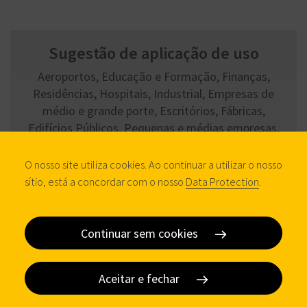
Sugestão de aplicação de uso
Aeroportos, Educação e Formação, Finanças,
Residências, Hospitais, Industrial, Empresas de
médio e grande porte, Escritórios, Fábricas,
Edifícios Públicos, Pequenas e médias empresas,
Hotéis
O nosso site utiliza cookies. Ao continuar a utilizar o nosso
sítio, está a concordar com o nosso
Data Protection
.
Continuar sem cookies
Características
Aceitar e fechar
Características técnicas