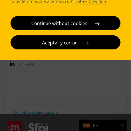
consideramos que acepta su uso
Data Protection
.
DOM-MCM
Continue without cookies
Informacion de contacto
+ 34 (0) 945 26 20 55
Aceptar y cerrar
marketing@dom-mcm.es
+ 34 (0) 945 27 51 97
LinkedIn
Complete el cuestionario
ES