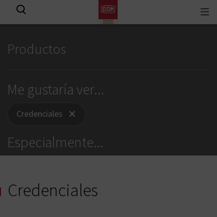
Togg
View all results
navi
Productos
Me gustaría ver...
Credenciales
Especialmente...
Credenciales