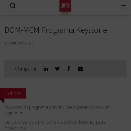
Togg
View all results
navi
DOM-MCM Programa Keystone
15 octubre 2019
Compartir
Noticias
Keystone es programa personalizado paraexpertos en
seguridad
Lo que es bueno para usted es bueno para
nosotros.