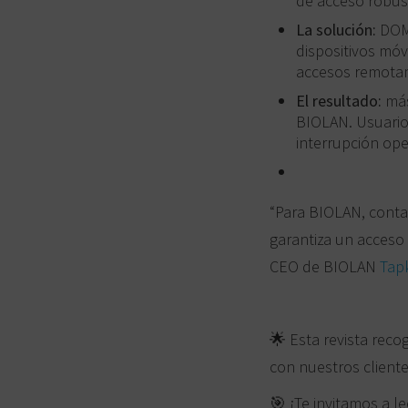
de acceso robust
La solución:
DOM‑
dispositivos móv
accesos remotam
El resultado:
más
BIOLAN. Usuario
interrupción ope
“Para BIOLAN, conta
garantiza un acceso 
CEO de BIOLAN
Tap
🌟
Esta revista reco
con nuestros cliente
🎯
¡Te invitamos a le