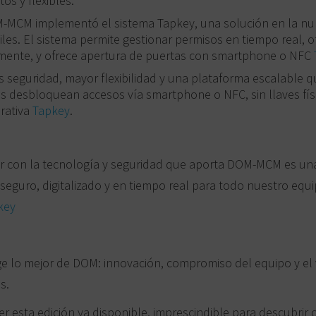
os y flexibles.
MCM implementó el sistema Tapkey, una solución en la nu
iles. El sistema permite gestionar permisos en tiempo real, o
ente, y ofrece apertura de puertas con smartphone o NFC
 seguridad, mayor flexibilidad y una plataforma escalable 
s desbloquean accesos vía smartphone o NFC, sin llaves fís
rativa
Tapkey
.
r con la tecnología y seguridad que aporta DOM‑MCM es una 
seguro, digitalizado y en tiempo real para todo nuestro equ
key
ge lo mejor de DOM: innovación, compromiso del equipo y el v
s.
er esta edición ya disponible, imprescindible para descubrir