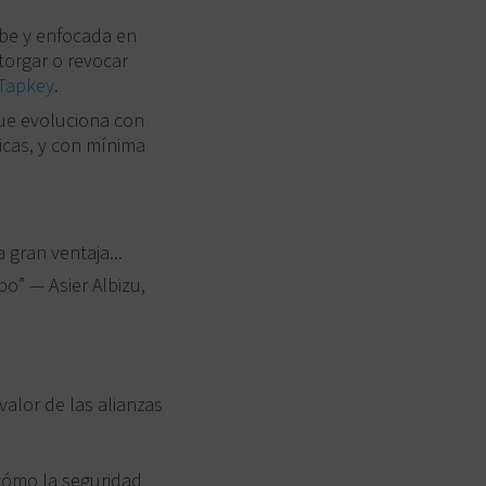
be y enfocada en
torgar o revocar
Tapkey
.
que evoluciona con
icas, y con mínima
gran ventaja...
ipo” —
Asier Albizu,
alor de las alianzas
 cómo la seguridad