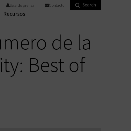
Search
Sala de prensa
Contacto
 productos para particulares
Recursos
miento de llave
ma de enclavamiento con
emas antivuelco
raduras digitales para muebles
rraduras para muebles
ndustrial
Equipos de bloqueo
úmero de la
ty: Best of