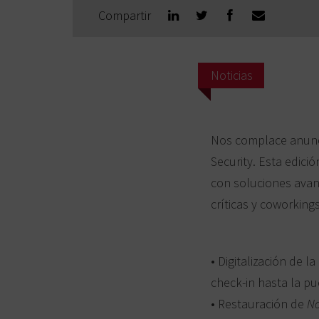
Compartir
Noticias
Nos complace anunci
Security. Esta edic
con soluciones avanz
críticas y coworkings
• Digitalización de l
check‑in hasta la pu
• Restauración de
No