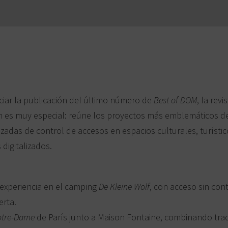
ar la publicación del último número de
Best of DOM
, la rev
ión es muy especial: reúne los proyectos más emblemáticos d
adas de control de accesos en espacios culturales, turístico
 digitalizados.
a experiencia en el camping
De
Kleine
Wolf
, con acceso sin con
erta.
tre‑Dame
de París junto a Maison
Fontaine, combinando trad