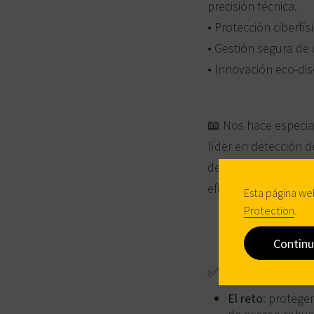
precisión técnica.
• Protección ciberfí
• Gestión segura de
• Innovación eco‑di
📖
Nos hace especial
líder en detección d
demuestra cómo la se
eficiente y escalable
Esta página we
Protection
.
Continu
✅
Proyecto BIOLAN
El reto:
proteger 