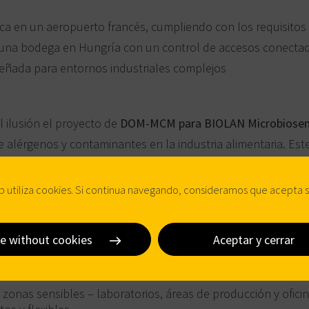
sica en un aeropuerto francés, cumpliendo con los requisitos d
 una bodega en Hungría con un control de accesos conecta
señada para entornos industriales complejos
 ilusión
el proyecto de
DOM‑MCM para BIOLAN Microbiosen
e alérgenos y contaminantes en la industria alimentaria. Est
guridad inteligente se adapta al entorno industrial, con un
.
b utiliza cookies. Si continua navegando, consideramos que acepta 
e without cookies
Aceptar y cerrar
 + Tapkey + DOM‑MCM
zonas sensibles – laboratorios, áreas de producción y ofici