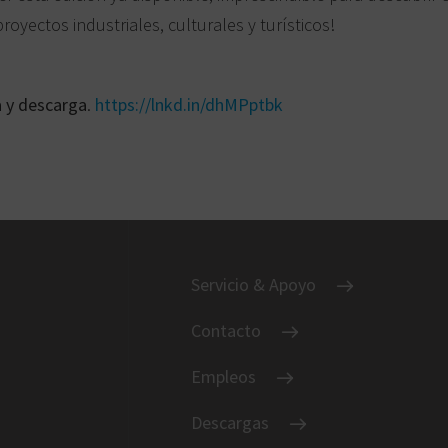
royectos industriales, culturales y turísticos!
a y descarga
.
https://lnkd.in/dhMPptbk
Servicio & Apoyo
Contacto
Empleos
Descargas