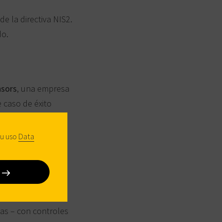
e la directiva NIS2.
do.
sors
, una empresa
e caso de éxito
a solución real,
su uso
Data
nas – con controles