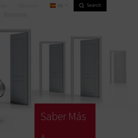
Search
ensa
Contacto
ES
 productos para particulares
Recursos
miento de llave
ma de enclavamiento con
emas antivuelco
raduras digitales para muebles
rraduras para muebles
ndustrial
Equipos de bloqueo
Saber Más