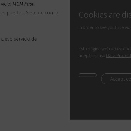
vicio:
MCM Fast.
Cookies are di
 las puertas. Siempre con la
In order to see youtube vi
nuevo servicio de
Esta página web utiliza co
acepta su uso
Data Protec
Accept c