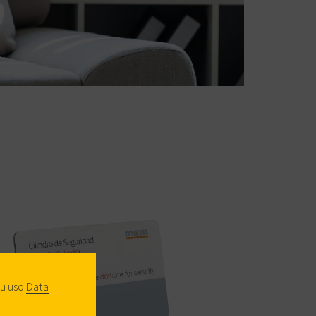
su uso
Data