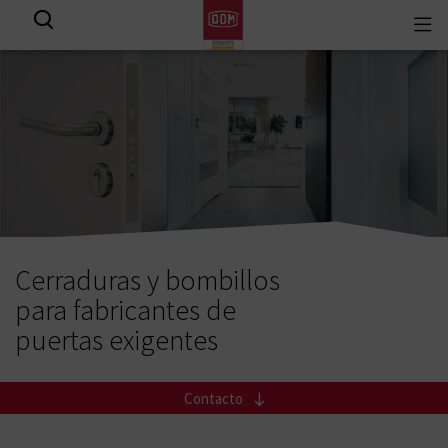
Togg
View all results
navi
Cerraduras y bombillos
para fabricantes de
puertas exigentes
Contacto