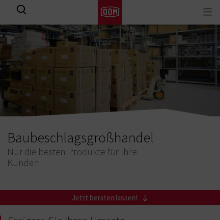
Togg
Alle Ergebnisse
navi
Baubeschlagsgroßhandel
Nur die besten Produkte für Ihre
Kunden
Jetzt beraten lassen!