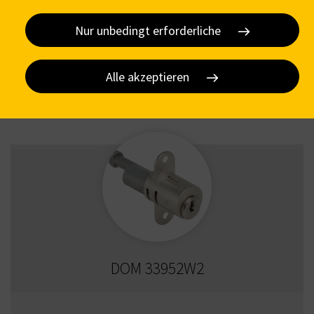
können, und zu eigenen Zwecken Dritter. Sie helfen uns, wenn Sie auf
"Alle akzeptieren" klicken und damit diesen optionalen
Nur unbedingt erforderliche
Verarbeitungen und Datenweitergaben zustimmen. Sie können Ihre
DOM 33951W1
Einwilligung jederzeit mit Wirkung für die Zukunft widerrufen oder
ändern, indem Sie auf
Cookie-Einstellungen
klicken. Weitere Details
zur Datenverarbeitung - auch durch Drittanbieter - finden Sie unter
Alle akzeptieren
Datenschutz
. Hier gelangen Sie zu unserem
Impressum
.
DOM 33952W2