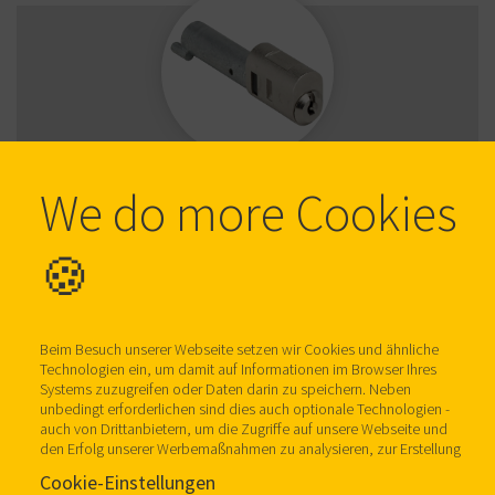
We do more Cookies
DOM 33920U2
🍪
Beim Besuch unserer Webseite setzen wir Cookies und ähnliche
Technologien ein, um damit auf Informationen im Browser Ihres
Systems zuzugreifen oder Daten darin zu speichern. Neben
unbedingt erforderlichen sind dies auch optionale Technologien -
auch von Drittanbietern, um die Zugriffe auf unsere Webseite und
den Erfolg unserer Werbemaßnahmen zu analysieren, zur Erstellung
von individuellen Nutzungsprofilen, um Ihnen individuellere Werbung
Cookie-Einstellungen
auf unseren Webseiten und Drittanbieterseiten präsentieren zu