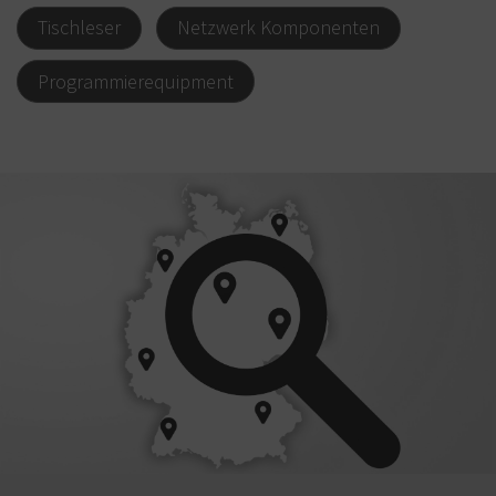
Tischleser
Netzwerk Komponenten
Programmierequipment