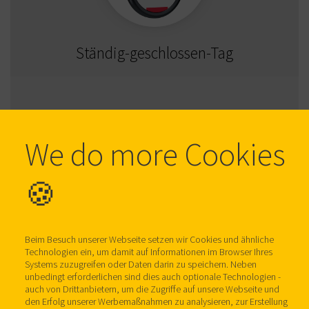
Ständig-geschlossen-Tag
We do more Cookies
🍪
Beim Besuch unserer Webseite setzen wir Cookies und ähnliche
Technologien ein, um damit auf Informationen im Browser Ihres
Systems zuzugreifen oder Daten darin zu speichern. Neben
Ständig-offen-Tag
unbedingt erforderlichen sind dies auch optionale Technologien -
auch von Drittanbietern, um die Zugriffe auf unsere Webseite und
den Erfolg unserer Werbemaßnahmen zu analysieren, zur Erstellung