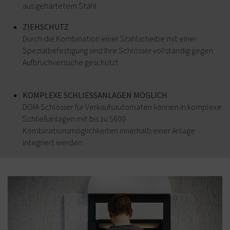
protection
aus gehärtetem Stahl
anti-
perçage
ZIEHSCHUTZ
approuvée,
Durch die Kombination einer Stahlscheibe mit einer
en
Spezialbefestigung sind Ihre Schlösser vollständig gegen
acier
Aufbruchversuche geschützt
trempé.
KOMPLEXE SCHLIESSANLAGEN MÖGLICH
DOM-Schlösser für Verkaufsautomaten können in komplexe
Schließanlagen mit bis zu 5600
Kombinationsmöglichkeiten innerhalb einer Anlage
integriert werden