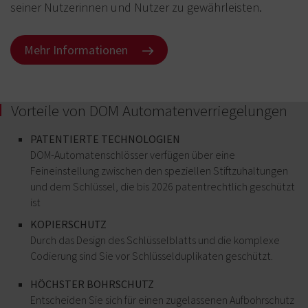
seiner Nutzerinnen und Nutzer zu gewährleisten.
Mehr Informationen
Vorteile von DOM Automatenverriegelungen
PATENTIERTE TECHNOLOGIEN
DOM-Automatenschlösser verfügen über eine
Feineinstellung zwischen den speziellen Stiftzuhaltungen
und dem Schlüssel, die bis 2026 patentrechtlich geschützt
ist
KOPIERSCHUTZ
PROTECTION
Durch das Design des Schlüsselblatts und die komplexe
ANTI-
Codierung sind Sie vor Schlüsselduplikaten geschützt.
PERÇAGE
Optez
HÖCHSTER BOHRSCHUTZ
pour
une
Entscheiden Sie sich für einen zugelassenen Aufbohrschutz