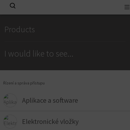
To
View all results
na
Products
I would like to see
...
Řízení a správa přístupu
Aplikace a software
Elektronické vložky