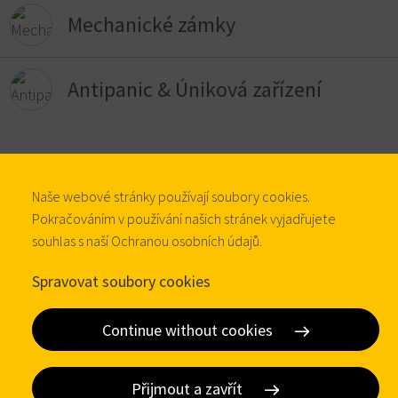
Mechanické zámky
Antipanic & Úniková zařízení
Průmyslové zámky
Naše webové stránky používají soubory cookies.
Ultratrack zámky
Pokračováním v používání našich stránek vyjadřujete
souhlas s naší Ochranou osobních údajů.
Digitální nábytkové zámky
Spravovat soubory cookies
Continue without cookies
Nábytkové zámky
Přijmout a zavřít