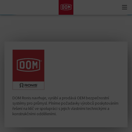
Togg
View all results
navi
DOM Ronis navrhuje, vyrábí a prodává OEM bezpečnostní
systémy pro průmysl. Plníme požadavky výrobců poskytováním
řešení na klíč ve spolupráci s jejich vlastními technickými a
konstrukčními odděleními.