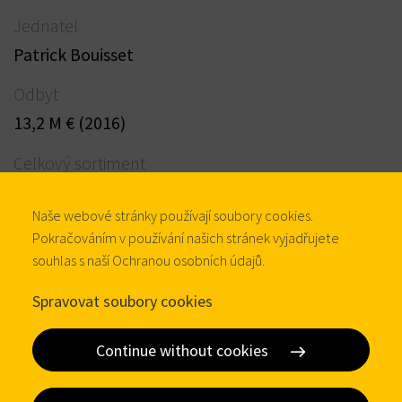
Jednatel
Patrick Bouisset
Odbyt
13,2 M € (2016)
Celkový sortiment
20000
Naše webové stránky používají soubory cookies.
Produkty a služby
Pokračováním v používání našich stránek vyjadřujete
Zámky s kotoučovými stavítky, zámky s
souhlas s naší Ochranou osobních údajů.
kolíkovými stavítky, systémy Interlocking,
Spravovat soubory cookies
systémy Anti-tilt, mincovní zámky, elektronické
zámky, vozíkové zámky, víceúčelové zámky
Continue without cookies