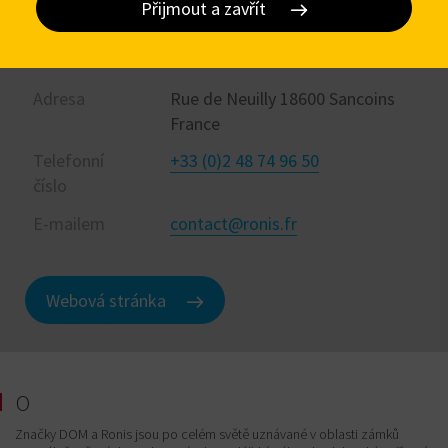
Přijmout a zavřít
Kontakt
Adresa
Rue de Neuilly 18600 Sancoins
France
Telefonní
+33 (0)2 48 74 96 50
číslo
E-mailem
contact@ronis.fr
Webová stránka
O
Značky DOM a Ronis jsou po celém světě uznávané v oblasti zámků