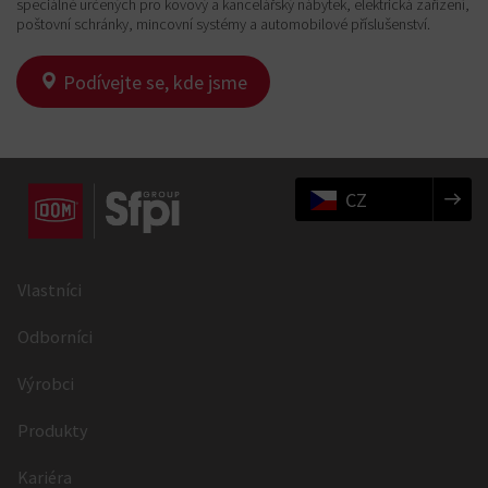
speciálně určených pro kovový a kancelářský nábytek, elektrická zařízení,
poštovní schránky, mincovní systémy a automobilové příslušenství.
Podívejte se, kde jsme
CZ
Vlastníci
Odborníci
Výrobci
Produkty
Kariéra