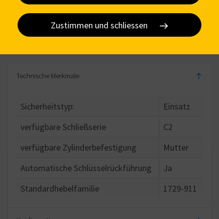
Zustimmen und schliessen
Spezifikation
Technische Merkmale
Sicherheitstyp:
Einsatz
verfügbare Schließserie
C2
verfügbare Zylinderbefestigung
Mutter
Automatische Schlüsselrückführung
Ja
Standardhebelfamilie
1729-911