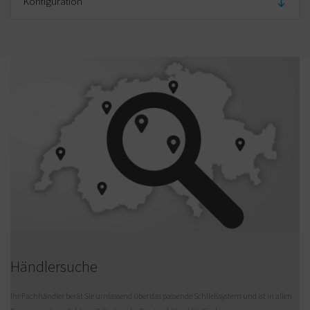
Konfiguration
Standardmaterial
Zamak
Standardfärbung
Chrome-
glänzend
Standardanzahl an
0
Schlüsseln
Körperfläche (mm)
17.50
Körperdurchmesser (mm)
M20x1,25
Körperlänge
16.00
Gesamtlänge (mm)
25.00
Händlersuche
Ihr Fachhändler berät Sie umfassend über das passende Schließsystem und ist in allen