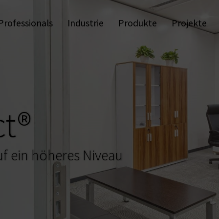
E
Professionals
Industrie
Produkte
Projekte
Programmier Equipment
Apps & Software
Schl
Wandleser und Terminals
Dig
Digitale Beschläge
In
Digitale Zylinder
S
Digitale Zutrittskontrolle
t®
auf ein höheres Niveau