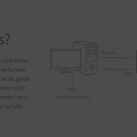
s?
r eine kleine
k verbunden
Sie die ganze
l Ihren DOM-
ierte Client-
r auf alle