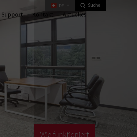
Suche
DE
igenheim-Produkte hervorheben
Support
Kontakt
Aktuelles
üsseltransfersysteme
itale Möbelschlösser
dustrie-Lösungen
chliesssysteme
Industrielle
Wie funktioniert