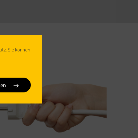
utz
. Sie können
sen