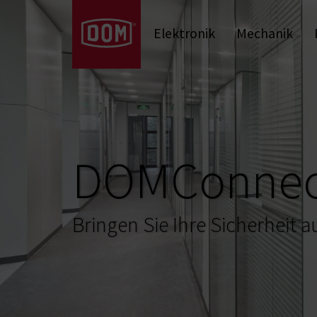
Was bedeuten die Produktkategorien
Elektronik
Mechanik
Mechanische Zylinder
Schließsysteme
Mechanische
DOMConnec
Bringen Sie Ihre Sicherheit 