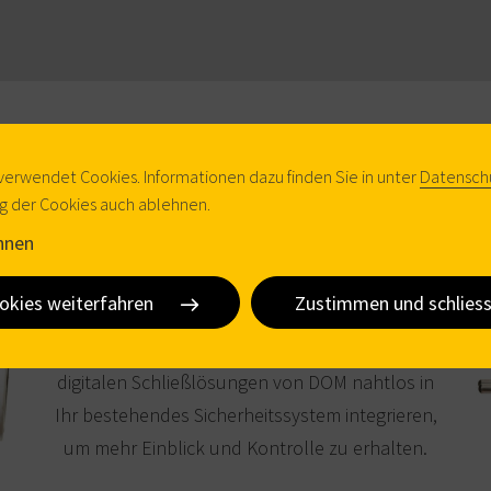
verwendet Cookies. Informationen dazu finden Sie in unter
Datensch
Nutzen Sie die DOM Bridge,
 der Cookies auch ablehnen.
um alles mit Ihrer
hnen
vorhandenen Software zu
verbinden.
okies weiterfahren
Zustimmen und schlies
Nun können Sie das umfangreiche Portfolio an
digitalen Schließlösungen von DOM nahtlos in
Ihr bestehendes Sicherheitssystem integrieren,
um mehr Einblick und Kontrolle zu erhalten.