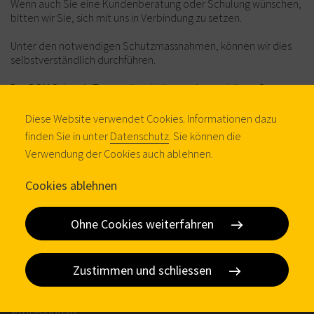
Wenn auch Sie eine Kundenberatung oder Schulung wünschen,
bitten wir Sie, sich mit uns in Verbindung zu setzen.
Unter den notwendigen Schutzmassnahmen, können wir dies
selbstverständlich durchführen.
Das DOM Schweiz Team wünscht Ihnen einen schönen Sommer.
Diese Website verwendet Cookies. Informationen dazu
Bleiben Sie gesund
finden Sie in unter
Datenschutz
. Sie können die
Verwendung der Cookies auch ablehnen.
Ihr DOM-Team
Cookies ablehnen
CH
Ohne Cookies weiterfahren
Zustimmen und schliessen
DOM zu Hause
Professionals