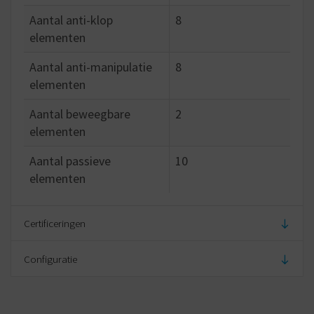
Aantal anti-klop
8
elementen
Aantal anti-manipulatie
8
elementen
Aantal beweegbare
2
elementen
Aantal passieve
10
elementen
Certificeringen
Configuratie
EN 1303: 2015 classificatie
160B0C6B
VdS 2156: 1 classificatie
BZ+
Standaard
Mat nikkel