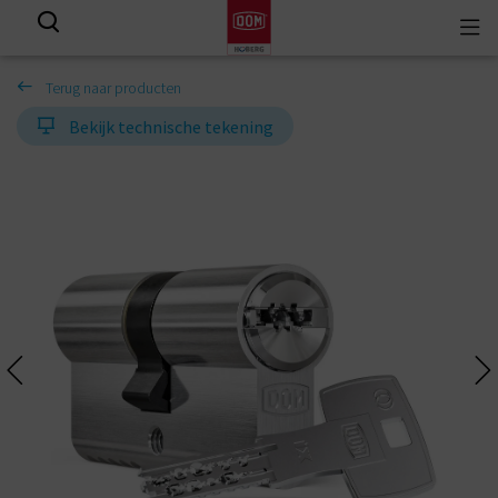
Togg
View all results
navi
Terug naar producten
Bekijk technische tekening