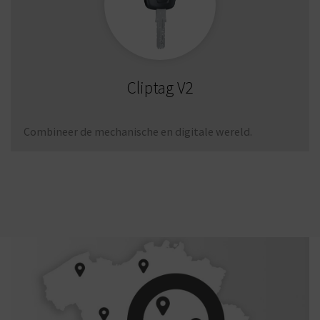
meenemer
Optionele
10 Teeth Gear Cams, 14 Teeth
meenemers
Gear Cams , Dubbele meenemer,
Zwitserse meenemer, Spaanse
Cliptag V2
meenemer, Corbin meenemer,
Meenemer 90
Combineer de mechanische en digitale wereld.