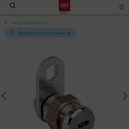
Togg
View all results
navi
Terug naar producten
Bekijk technische tekening