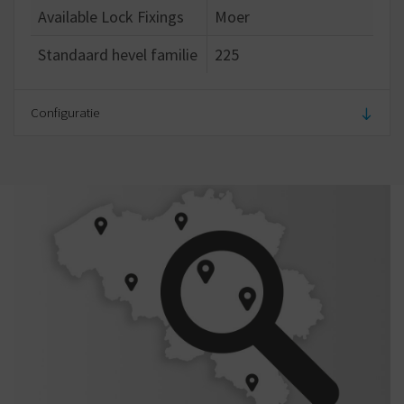
Available Lock Fixings
Moer
Standaard hevel familie
225
Configuratie
Standaard kleur
Helder nikkel
Standaard aantal sleutels
2
Vlak lichaam (mm)
15.90
Lichaam diameter (mm)
M19x1
Lichaamslengte (mm)
22.80
Volledige lengte (mm)
32.80