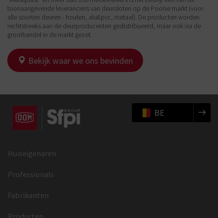
toonaangevende leveranciers van deursloten op de Poolse markt (voor
alle soorten deuren - houten, alu&pvc, metaal). De producten worden
rechtstreeks aan de deurproducenten gedistribueerd, maar ook via de
groothandel in de markt gezet.
Bekijk waar we ons bevinden
BE
Huiseigenaren
Professionals
Fabrikanten
Producten