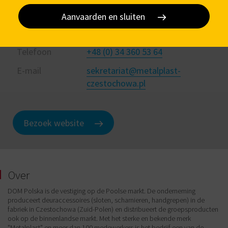
Aanvaarden en sluiten
Addres
ul. Krótka 7/9 PL-42-200
Czestochowa
Telefoon
+48 (0) 34 360 53 64
E-mail
sekretariat@metalplast-
czestochowa.pl
Bezoek website
Over
DOM Polska is de vestiging op de Poolse markt. De onderneming
produceert deuraccessoires (sloten, scharnieren, handgrepen) in de
fabriek in Czestochowa (Zuid-Polen) en distribueert de groepsproducten
ook op de binnenlandse markt. Met het sterke en bekende merk
"Metalplast" en meer dan 100 medewerkers is het bedrijf een van de