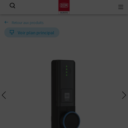
Togg
View all results
navi
Retour aux produits
Voir plan principal