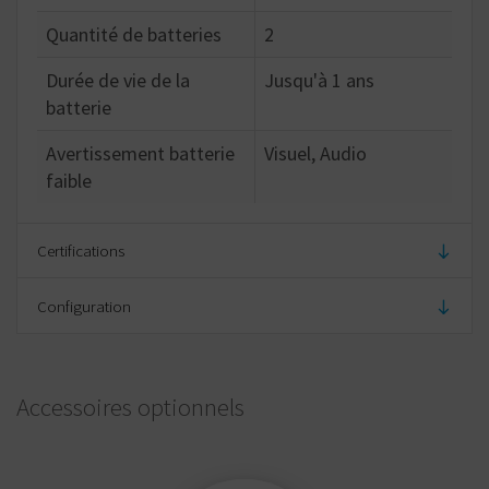
Quantité de batteries
2
Durée de vie de la
Jusqu'à 1 ans
batterie
Avertissement batterie
Visuel, Audio
faible
Certifications
Configuration
Protégé par un brevet
Oui
Breveté jusqu'en (year)
2028
Finition de la surface
Gris anthracite
Accessoires optionnels
Classification IP
IP53
Finition du bouton
Noir, Rouge, Vert,
extérieur
Blanc, Jaune, Bleu,
Rose