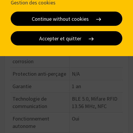
Gestion des cookies
Spécifications
Continue without cookies
Détails techniques
Accepter et quitter
Protégé par un brevet
Oui
Protection anti-
Non
corrosion
Protection anti-perçage
N/A
Garantie
1 an
Technologie de
BLE 5.0, Mifare RFID
communication
13.56 MHz, NFC
Fonctionnement
Oui
autonome